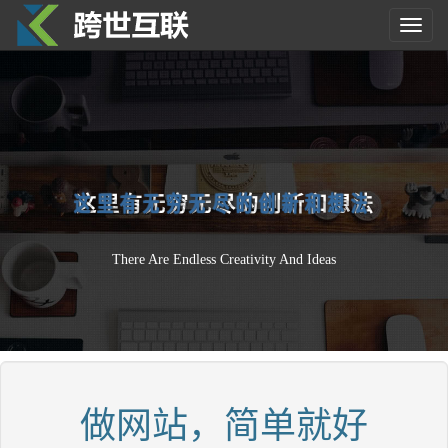
Toggl
navig
这
里
有
无
穷
无
尽
的
创
新
和
想
法
There Are Endless Creativity And Ideas
做网站，简单就好