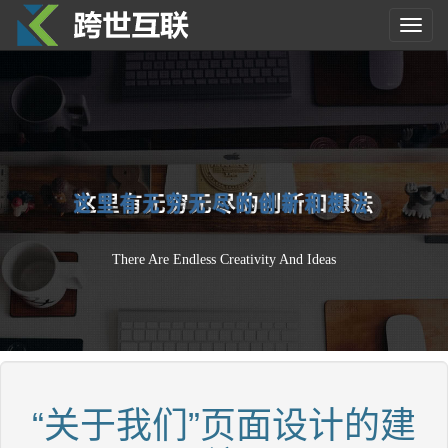
Toggl
navig
这
里
有
无
穷
无
尽
的
创
新
和
想
法
There Are Endless Creativity And Ideas
“关于我们”页面设计的建