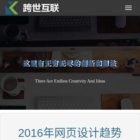
Toggl
navig
这
里
有
无
穷
无
尽
的
创
新
和
想
法
There Are Endless Creativity And Ideas
2016年网页设计趋势