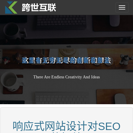
Toggl
navig
这
里
有
无
穷
无
尽
的
创
新
和
想
法
There Are Endless Creativity And Ideas
响应式网站设计对SEO