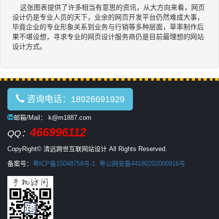
这张图表提供了许多相当有意思的资讯，从大方向来看，网页
设计仍是专业人员的天下，业余的网页开发平台仍然难成大事，
毕竟企业的专业形象关系到业务与行销等多种层面，草率制作后
果不堪设想，寻求专业的网页设计服务商仍是目前最理想的网站
设计方式。
咨询电话：18926691929
邮箱/Mail： k@m1887.com
466996112
QQ：
CopyRight© 清远跨世互联网站设计 All Rights Reserved.
备案号：
粤ICP备15048758号-1
粤公网安备44180202000916号