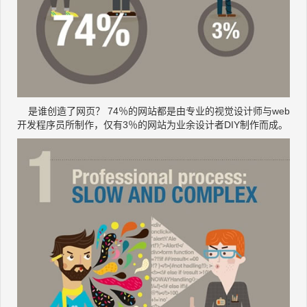
是谁创造了网页？ 74％的网站都是由专业的视觉设计师与web
开发程序员所制作，仅有3％的网站为业余设计者DIY制作而成。