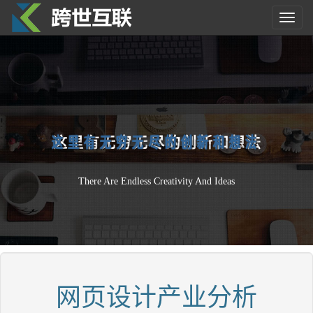
Toggl
navig
这
里
有
无
穷
无
尽
的
创
新
和
想
法
There Are Endless Creativity And Ideas
网页设计产业分析