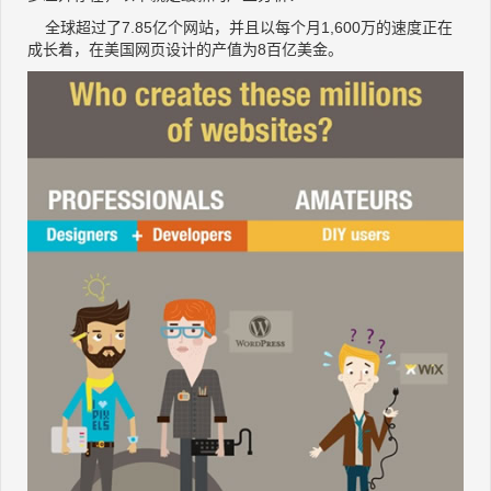
全球超过了7.85亿个网站，并且以每个月1,600万的速度正在
成长着，在美国网页设计的产值为8百亿美金。