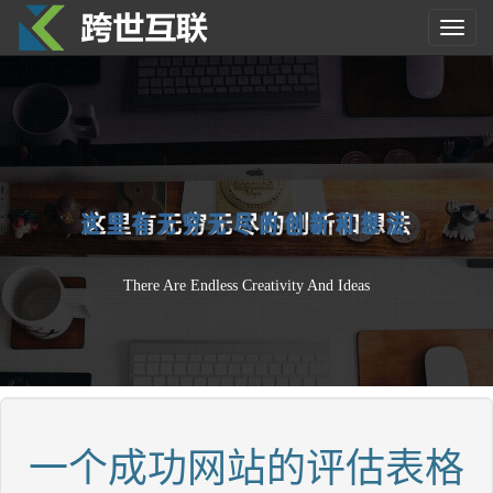
Toggl
navig
这
里
有
无
穷
无
尽
的
创
新
和
想
法
There Are Endless Creativity And Ideas
一个成功网站的评估表格