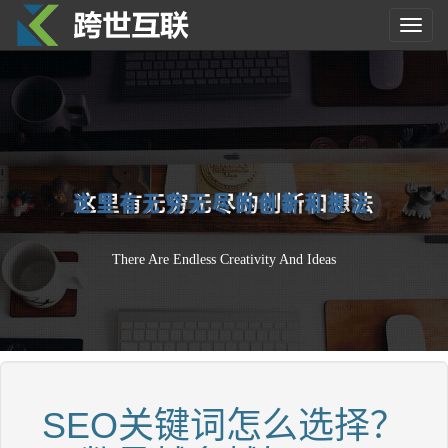
Toggl
navig
这
里
有
无
穷
无
尽
的
创
新
和
想
法
There Are Endless Creativity And Ideas
SEO关键词怎么选择？