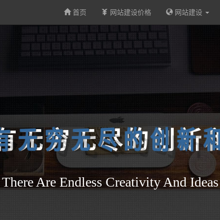
首页
网站建设价格
网站建设
有
无
穷
无
尽
的
创
新
There Are Endless Creativity And Ideas